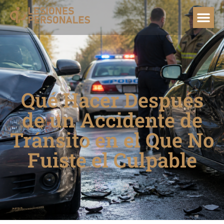
Qué Hacer Después
de un Accidente de
Tránsito en el Que No
Fuiste el Culpable